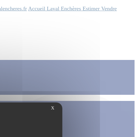
lencheres.fr
Accueil
Laval Enchères
Estimer
Vendre
X