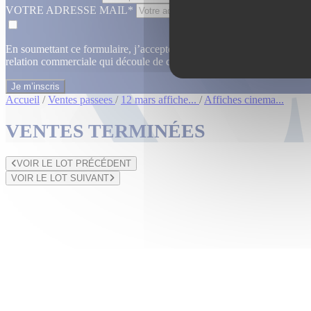
VOTRE ADRESSE MAIL*
En soumettant ce formulaire, j’accepte que les informations saisies dan
relation commerciale qui découle de cette demande.
En savoir plus
Accueil
/
Ventes passees
/
12 mars affiche...
/
Affiches cinema...
VENTES TERMINÉES
VOIR LE LOT PRÉCÉDENT
VOIR LE LOT SUIVANT