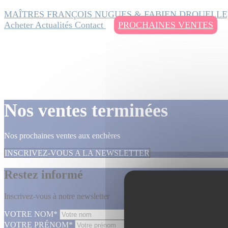
MAÎTRES FRANÇOIS NUGUES & FABIEN DROUELLE
Acheter
Actualités
Contact
PROCHAINES VENTES
Nos ventes terminées
Nos prochaines ventes aux enchères
INSCRIVEZ-VOUS A LA NEWSLETTER
Restez informé
Inscrivez-vous à notre newsletter
VOTRE NOM*
VOTRE PRÉNOM*