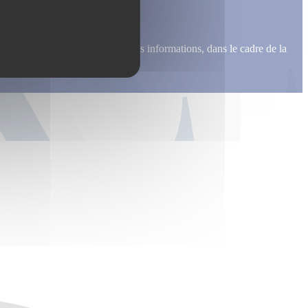
me recontacter, pour m’envoyer des informations, dans le cadre de la