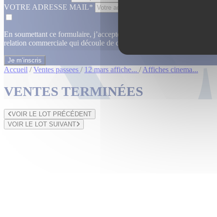
VOTRE ADRESSE MAIL*
En soumettant ce formulaire, j’accepte que les informations saisies dan
relation commerciale qui découle de cette demande.
En savoir plus
Accueil
/
Ventes passees
/
12 mars affiche...
/
Affiches cinema...
VENTES TERMINÉES
VOIR LE LOT PRÉCÉDENT
VOIR LE LOT SUIVANT