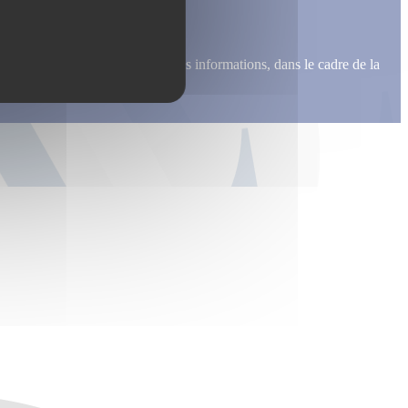
me recontacter, pour m’envoyer des informations, dans le cadre de la