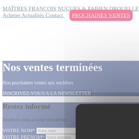
MAÎTRES FRANÇOIS NUGUES & FABIEN DROUELLE
Acheter
Actualités
Contact
PROCHAINES VENTES
Nos ventes terminées
Nos prochaines ventes aux enchères
INSCRIVEZ-VOUS A LA NEWSLETTER
Restez informé
Inscrivez-vous à notre newsletter
VOTRE NOM*
VOTRE PRÉNOM*