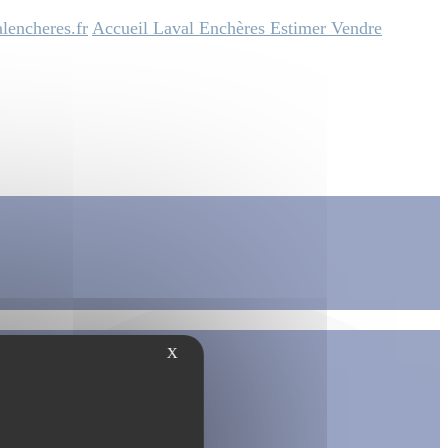
lencheres.fr
Accueil
Laval Enchères
Estimer
Vendre
X