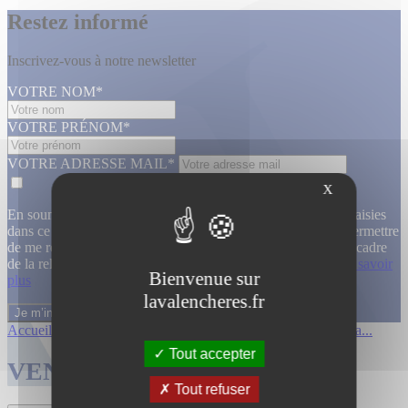
Restez informé
Inscrivez-vous à notre newsletter
VOTRE NOM*
VOTRE PRÉNOM*
VOTRE ADRESSE MAIL*
X
En soumettant ce formulaire, j’accepte que les informations saisies
dans ce formulaire soient utilisées, exploitées, traitées pour permettre
de me recontacter, pour m’envoyer des informations, dans le cadre
de la relation commerciale qui découle de cette demande.
En savoir
Bienvenue sur
plus
lavalencheres.fr
Accueil
/
Ventes passees
/
12 mars affiche...
/
Affiches cinema...
Tout accepter
VENTES TERMINÉES
Tout refuser