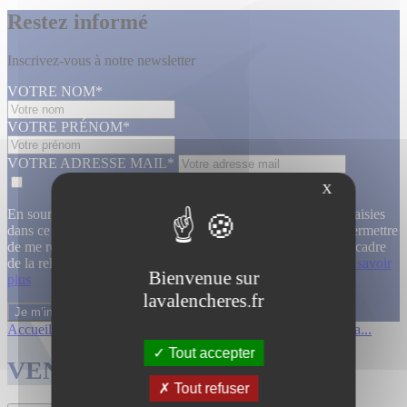
Restez informé
Inscrivez-vous à notre newsletter
VOTRE NOM*
VOTRE PRÉNOM*
VOTRE ADRESSE MAIL*
X
En soumettant ce formulaire, j’accepte que les informations saisies
dans ce formulaire soient utilisées, exploitées, traitées pour permettre
de me recontacter, pour m’envoyer des informations, dans le cadre
de la relation commerciale qui découle de cette demande.
En savoir
Bienvenue sur
plus
lavalencheres.fr
Accueil
/
Ventes passees
/
12 mars affiche...
/
Affiches cinema...
Tout accepter
VENTES TERMINÉES
Tout refuser