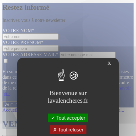
Restez informé
Inscrivez-vous à notre newsletter
VOTRE NOM*
VOTRE PRÉNOM*
VOTRE ADRESSE MAIL*
X
En soumettant ce formulaire, j’accepte que les informations saisies
dans ce formulaire soient utilisées, exploitées, traitées pour permettre
de me recontacter, pour m’envoyer des informations, dans le cadre
de la relation commerciale qui découle de cette demande.
En savoir
Bienvenue sur
plus
lavalencheres.fr
Accueil
/
Ventes passees
/
12 mars affiche...
/
Affiches cinema...
Tout accepter
VENTES TERMINÉES
Tout refuser