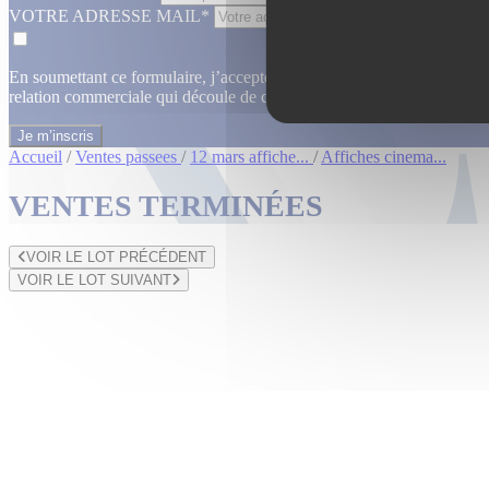
VOTRE ADRESSE MAIL*
En soumettant ce formulaire, j’accepte que les informations saisies dan
relation commerciale qui découle de cette demande.
En savoir plus
Accueil
/
Ventes passees
/
12 mars affiche...
/
Affiches cinema...
VENTES TERMINÉES
VOIR LE LOT PRÉCÉDENT
VOIR LE LOT SUIVANT