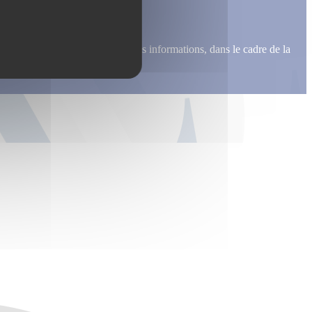
me recontacter, pour m’envoyer des informations, dans le cadre de la