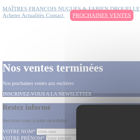
MAÎTRES FRANÇOIS NUGUES & FABIEN DROUELLE
Acheter
Actualités
Contact
PROCHAINES VENTES
Nos ventes terminées
Nos prochaines ventes aux enchères
INSCRIVEZ-VOUS A LA NEWSLETTER
Restez informé
Inscrivez-vous à notre newsletter
VOTRE NOM*
VOTRE PRÉNOM*