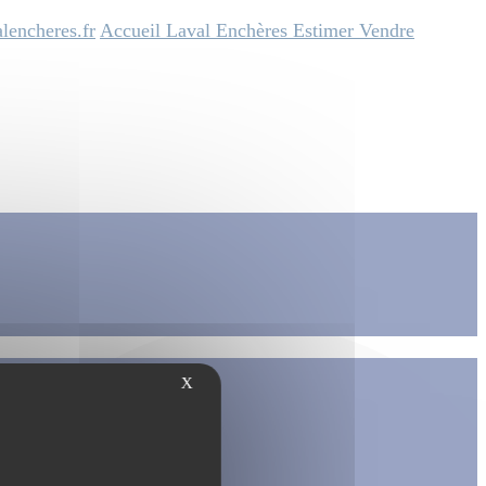
lencheres.fr
Accueil
Laval Enchères
Estimer
Vendre
X