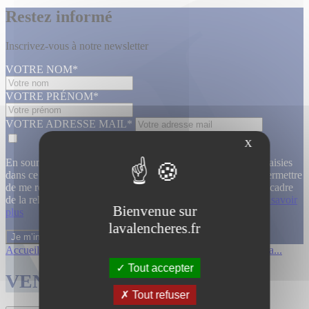
Restez informé
Inscrivez-vous à notre newsletter
VOTRE NOM*
VOTRE PRÉNOM*
VOTRE ADRESSE MAIL*
X
En soumettant ce formulaire, j’accepte que les informations saisies
dans ce formulaire soient utilisées, exploitées, traitées pour permettre
de me recontacter, pour m’envoyer des informations, dans le cadre
de la relation commerciale qui découle de cette demande.
En savoir
Bienvenue sur
plus
lavalencheres.fr
Accueil
/
Ventes passees
/
12 mars affiche...
/
Affiches cinema...
Tout accepter
VENTES TERMINÉES
Tout refuser