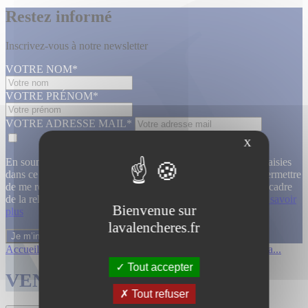
Restez informé
Inscrivez-vous à notre newsletter
VOTRE NOM*
VOTRE PRÉNOM*
VOTRE ADRESSE MAIL*
X
En soumettant ce formulaire, j’accepte que les informations saisies
dans ce formulaire soient utilisées, exploitées, traitées pour permettre
de me recontacter, pour m’envoyer des informations, dans le cadre
de la relation commerciale qui découle de cette demande.
En savoir
Bienvenue sur
plus
lavalencheres.fr
Accueil
/
Ventes passees
/
12 mars affiche...
/
Affiches cinema...
Tout accepter
VENTES TERMINÉES
Tout refuser