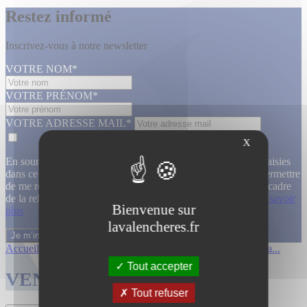
Restez informé
Inscrivez-vous à notre newsletter
VOTRE NOM*
VOTRE PRÉNOM*
VOTRE ADRESSE MAIL*
X
En soumettant ce formulaire, j’accepte que les informations saisies
dans ce formulaire soient utilisées, exploitées, traitées pour permettre
de me recontacter, pour m’envoyer des informations, dans le cadre
de la relation commerciale qui découle de cette demande.
En savoir
Bienvenue sur
plus
lavalencheres.fr
Accueil
/
Ventes passees
/
12 mars affiche...
/
Affiches cinema...
Tout accepter
VENTES TERMINÉES
Tout refuser