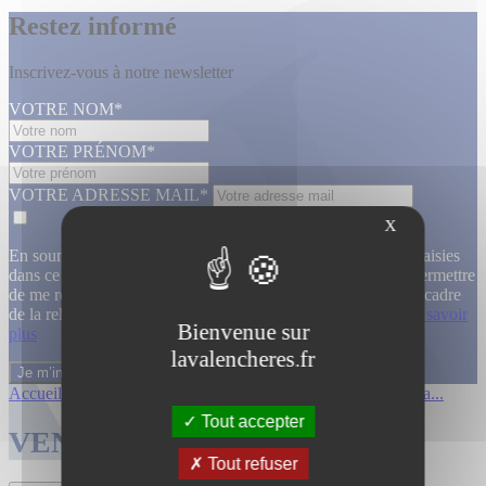
Restez informé
Inscrivez-vous à notre newsletter
VOTRE NOM*
VOTRE PRÉNOM*
VOTRE ADRESSE MAIL*
X
En soumettant ce formulaire, j’accepte que les informations saisies
dans ce formulaire soient utilisées, exploitées, traitées pour permettre
de me recontacter, pour m’envoyer des informations, dans le cadre
de la relation commerciale qui découle de cette demande.
En savoir
Bienvenue sur
plus
lavalencheres.fr
Accueil
/
Ventes passees
/
12 mars affiche...
/
Affiches cinema...
Tout accepter
VENTES TERMINÉES
Tout refuser