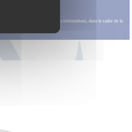
me recontacter, pour m’envoyer des informations, dans le cadre de la