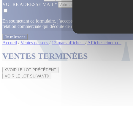
VOTRE ADRESSE MAIL*
En soumettant ce formulaire, j’accepte que les informations saisies dan
relation commerciale qui découle de cette demande.
En savoir plus
Accueil
/
Ventes passees
/
12 mars affiche...
/
Affiches cinema...
VENTES TERMINÉES
VOIR LE LOT PRÉCÉDENT
VOIR LE LOT SUIVANT