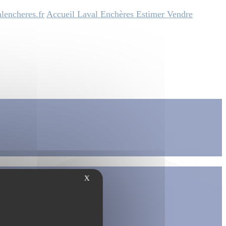
lencheres.fr
Accueil
Laval Enchères
Estimer
Vendre
X