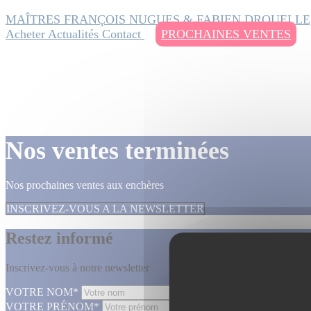
MAÎTRES FRANÇOIS NUGUES & FABIEN DROUELLE
Acheter
Actualités
Contact
PROCHAINES VENTES
Nos ventes terminées
Nos prochaines ventes aux enchères
INSCRIVEZ-VOUS A LA NEWSLETTER
Restez informé
Inscrivez-vous à notre newsletter
VOTRE NOM*
VOTRE PRÉNOM*