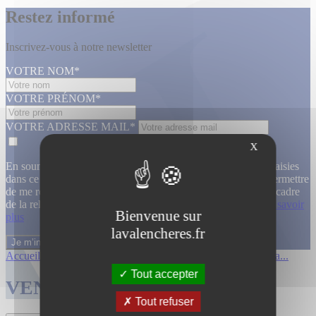
Restez informé
Inscrivez-vous à notre newsletter
VOTRE NOM*
VOTRE PRÉNOM*
VOTRE ADRESSE MAIL*
X
En soumettant ce formulaire, j’accepte que les informations saisies
dans ce formulaire soient utilisées, exploitées, traitées pour permettre
de me recontacter, pour m’envoyer des informations, dans le cadre
de la relation commerciale qui découle de cette demande.
En savoir
Bienvenue sur
plus
lavalencheres.fr
Accueil
/
Ventes passees
/
12 mars affiche...
/
Affiches cinema...
Tout accepter
VENTES TERMINÉES
Tout refuser