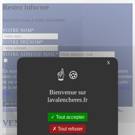
Restez informé
Inscrivez-vous à notre newsletter
VOTRE NOM*
VOTRE PRÉNOM*
VOTRE ADRESSE MAIL*
X
En soumettant ce formulaire, j’accepte que les informations saisies
dans ce formulaire soient utilisées, exploitées, traitées pour permettre
de me recontacter, pour m’envoyer des informations, dans le cadre
de la relation commerciale qui découle de cette demande.
En savoir
Bienvenue sur
plus
lavalencheres.fr
Accueil
/
Ventes passees
/
12 mars affiche...
/
Affiches cinema...
Tout accepter
VENTES TERMINÉES
Tout refuser