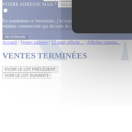
VOTRE ADRESSE MAIL*
En soumettant ce formulaire, j’accepte que les informations saisies dan
relation commerciale qui découle de cette demande.
En savoir plus
Accueil
/
Ventes passees
/
12 mars affiche...
/
Affiches cinema...
VENTES TERMINÉES
VOIR LE LOT PRÉCÉDENT
VOIR LE LOT SUIVANT