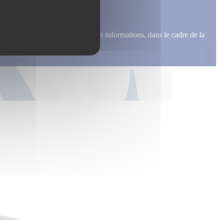
me recontacter, pour m’envoyer des informations, dans le cadre de la