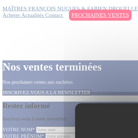
MAÎTRES FRANÇOIS NUGUES & FABIEN DROUELLE
Acheter
Actualités
Contact
PROCHAINES VENTES
Nos ventes terminées
Nos prochaines ventes aux enchères
INSCRIVEZ-VOUS A LA NEWSLETTER
Restez informé
Inscrivez-vous à notre newsletter
VOTRE NOM*
VOTRE PRÉNOM*