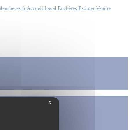
lencheres.fr
Accueil
Laval Enchères
Estimer
Vendre
X