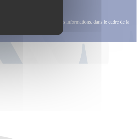
me recontacter, pour m’envoyer des informations, dans le cadre de la