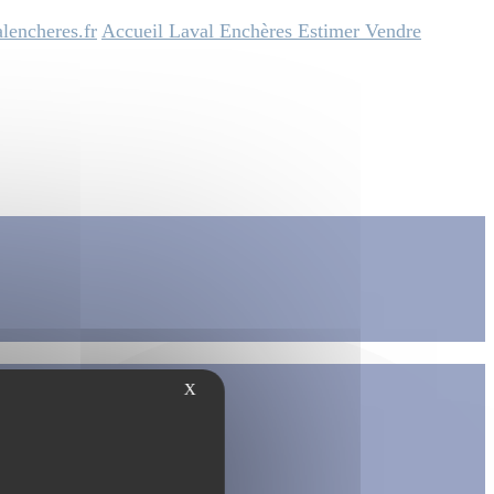
lencheres.fr
Accueil
Laval Enchères
Estimer
Vendre
X