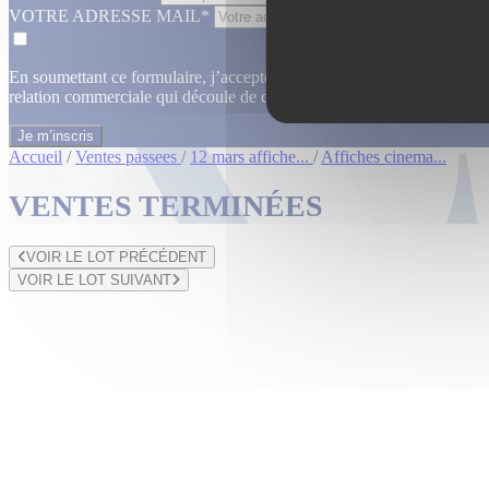
VOTRE ADRESSE MAIL*
En soumettant ce formulaire, j’accepte que les informations saisies dan
relation commerciale qui découle de cette demande.
En savoir plus
Accueil
/
Ventes passees
/
12 mars affiche...
/
Affiches cinema...
VENTES TERMINÉES
VOIR LE LOT PRÉCÉDENT
VOIR LE LOT SUIVANT