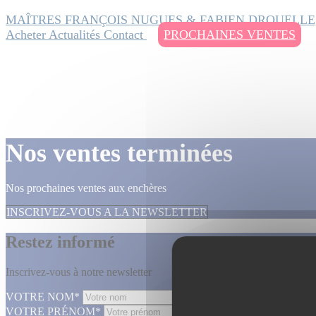
MAÎTRES FRANÇOIS NUGUES & FABIEN DROUELLE
Acheter
Actualités
Contact
PROCHAINES VENTES
Nos ventes terminées
Nos prochaines ventes aux enchères
INSCRIVEZ-VOUS A LA NEWSLETTER
Restez informé
Inscrivez-vous à notre newsletter
VOTRE NOM*
VOTRE PRÉNOM*