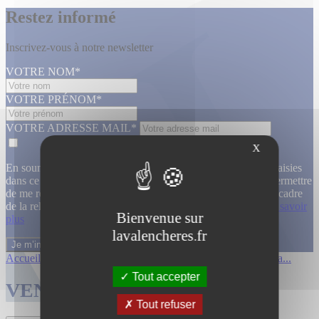
Restez informé
Inscrivez-vous à notre newsletter
VOTRE NOM*
VOTRE PRÉNOM*
VOTRE ADRESSE MAIL*
X
En soumettant ce formulaire, j’accepte que les informations saisies
dans ce formulaire soient utilisées, exploitées, traitées pour permettre
de me recontacter, pour m’envoyer des informations, dans le cadre
de la relation commerciale qui découle de cette demande.
En savoir
Bienvenue sur
plus
lavalencheres.fr
Accueil
/
Ventes passees
/
12 mars affiche...
/
Affiches cinema...
Tout accepter
VENTES TERMINÉES
Tout refuser