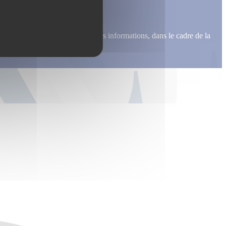
me recontacter, pour m’envoyer des informations, dans le cadre de la