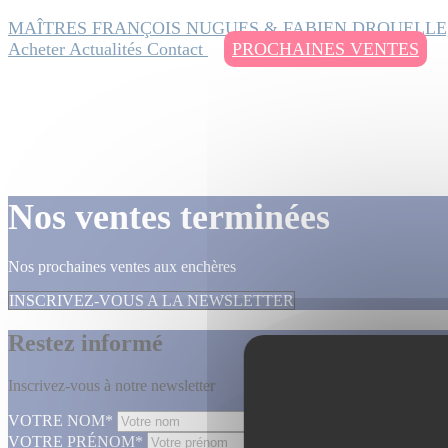
MAÎTRES FRANÇOIS NUGUES & FABIEN DROUELLE
Acheter
Actualités
Contact
PROCHAINES VENTES
Nos ventes terminées
Nos prochaines ventes aux enchères
INSCRIVEZ-VOUS A LA NEWSLETTER
Restez informé
Inscrivez-vous à notre newsletter
VOTRE NOM*
VOTRE PRÉNOM*