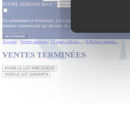
VOTRE ADRESSE MAIL*
En soumettant ce formulaire, j’accepte que les informations saisies dan
relation commerciale qui découle de cette demande.
En savoir plus
Accueil
/
Ventes passees
/
12 mars affiche...
/
Affiches cinema...
VENTES TERMINÉES
VOIR LE LOT PRÉCÉDENT
VOIR LE LOT SUIVANT