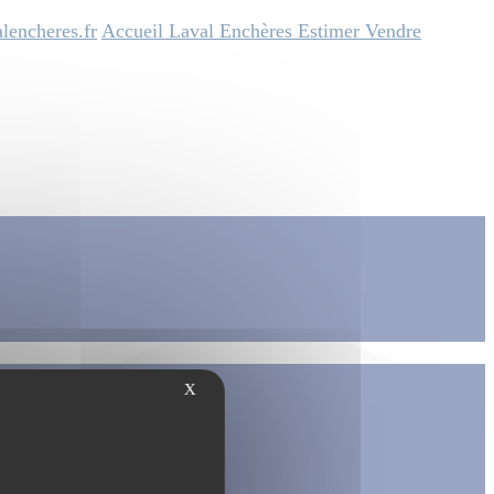
lencheres.fr
Accueil
Laval Enchères
Estimer
Vendre
X