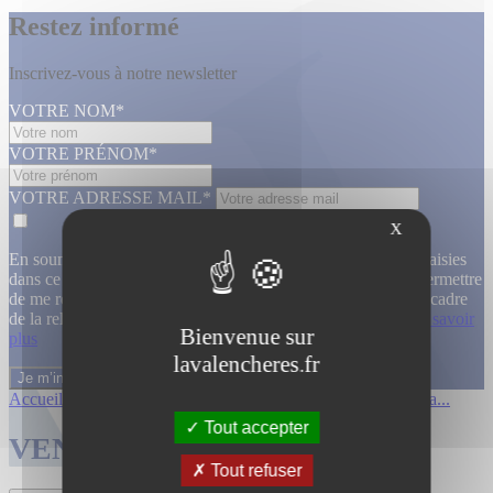
Restez informé
Inscrivez-vous à notre newsletter
VOTRE NOM*
VOTRE PRÉNOM*
VOTRE ADRESSE MAIL*
X
En soumettant ce formulaire, j’accepte que les informations saisies
dans ce formulaire soient utilisées, exploitées, traitées pour permettre
de me recontacter, pour m’envoyer des informations, dans le cadre
de la relation commerciale qui découle de cette demande.
En savoir
Bienvenue sur
plus
lavalencheres.fr
Accueil
/
Ventes passees
/
12 mars affiche...
/
Affiches cinema...
Tout accepter
VENTES TERMINÉES
Tout refuser