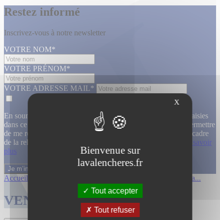
Restez informé
Inscrivez-vous à notre newsletter
VOTRE NOM*
VOTRE PRÉNOM*
VOTRE ADRESSE MAIL*
X
En soumettant ce formulaire, j’accepte que les informations saisies
dans ce formulaire soient utilisées, exploitées, traitées pour permettre
de me recontacter, pour m’envoyer des informations, dans le cadre
de la relation commerciale qui découle de cette demande.
En savoir
Bienvenue sur
plus
lavalencheres.fr
Accueil
/
Ventes passees
/
12 mars affiche...
/
Affiches cinema...
Tout accepter
VENTES TERMINÉES
Tout refuser