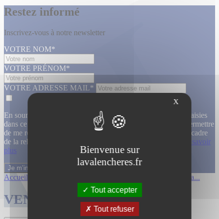
Restez informé
Inscrivez-vous à notre newsletter
VOTRE NOM*
VOTRE PRÉNOM*
VOTRE ADRESSE MAIL*
X
En soumettant ce formulaire, j’accepte que les informations saisies
dans ce formulaire soient utilisées, exploitées, traitées pour permettre
de me recontacter, pour m’envoyer des informations, dans le cadre
de la relation commerciale qui découle de cette demande.
En savoir
Bienvenue sur
plus
lavalencheres.fr
Accueil
/
Ventes passees
/
12 mars affiche...
/
Affiches cinema...
Tout accepter
VENTES TERMINÉES
Tout refuser