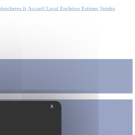
lencheres.fr
Accueil
Laval Enchères
Estimer
Vendre
X