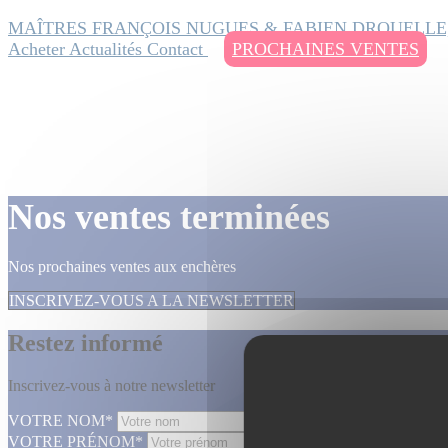
MAÎTRES FRANÇOIS NUGUES & FABIEN DROUELLE
Acheter
Actualités
Contact
PROCHAINES VENTES
Nos ventes terminées
Nos prochaines ventes aux enchères
INSCRIVEZ-VOUS A LA NEWSLETTER
Restez informé
Inscrivez-vous à notre newsletter
VOTRE NOM*
VOTRE PRÉNOM*