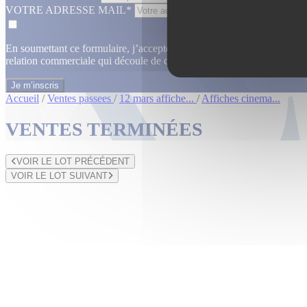
VOTRE ADRESSE MAIL*
En soumettant ce formulaire, j’accepte que les informations saisies dan
relation commerciale qui découle de cette demande.
En savoir plus
Accueil
/
Ventes passees
/
12 mars affiche...
/
Affiches cinema...
VENTES TERMINÉES
VOIR LE LOT PRÉCÉDENT
VOIR LE LOT SUIVANT