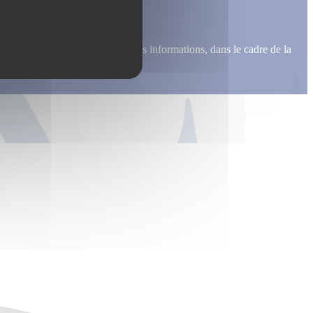
me recontacter, pour m’envoyer des informations, dans le cadre de la