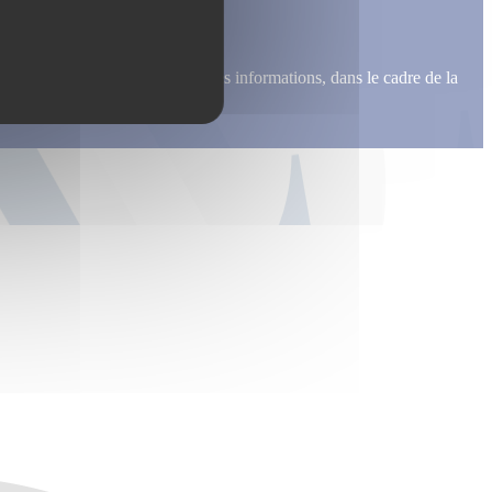
me recontacter, pour m’envoyer des informations, dans le cadre de la