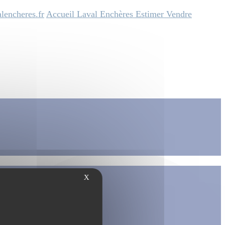
lencheres.fr
Accueil
Laval Enchères
Estimer
Vendre
X