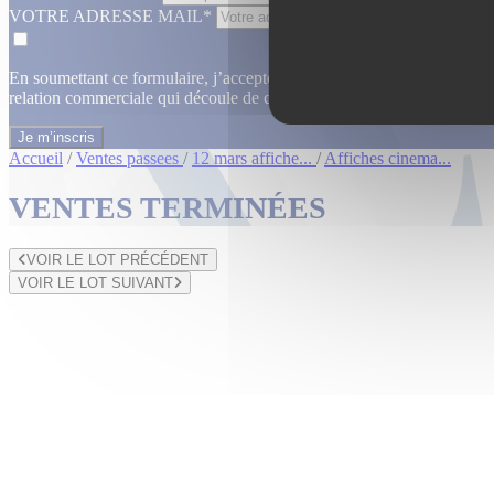
VOTRE ADRESSE MAIL*
En soumettant ce formulaire, j’accepte que les informations saisies dan
relation commerciale qui découle de cette demande.
En savoir plus
Accueil
/
Ventes passees
/
12 mars affiche...
/
Affiches cinema...
VENTES TERMINÉES
VOIR LE LOT PRÉCÉDENT
VOIR LE LOT SUIVANT