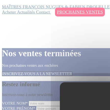
MAÎTRES FRANÇOIS NUGUES & FABIEN DROUELLE
Acheter
Actualités
Contact
PROCHAINES VENTES
Nos ventes terminées
Nos prochaines ventes aux enchères
INSCRIVEZ-VOUS A LA NEWSLETTER
Restez informé
Inscrivez-vous à notre newsletter
VOTRE NOM*
VOTRE PRÉNOM*