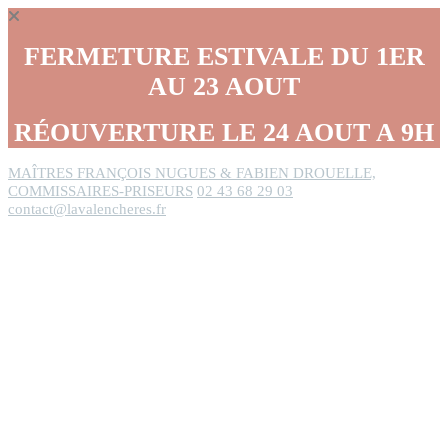
Panneau de gestion des cookies
FERMETURE ESTIVALE DU 1ER
AU 23 AOUT
RÉOUVERTURE LE 24 AOUT A 9H
MAÎTRES FRANÇOIS NUGUES & FABIEN DROUELLE,
COMMISSAIRES-PRISEURS
02 43 68 29 03
contact@lavalencheres.fr