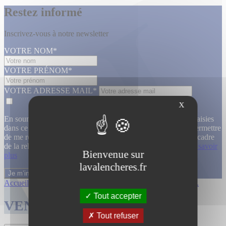
Restez informé
Inscrivez-vous à notre newsletter
VOTRE NOM*
VOTRE PRÉNOM*
VOTRE ADRESSE MAIL*
X
En soumettant ce formulaire, j’accepte que les informations saisies
dans ce formulaire soient utilisées, exploitées, traitées pour permettre
de me recontacter, pour m’envoyer des informations, dans le cadre
de la relation commerciale qui découle de cette demande.
En savoir
Bienvenue sur
plus
lavalencheres.fr
Accueil
/
Ventes passees
/
12 fevrier 14h ...
/
Collections art...
Tout accepter
VENTES TERMINÉES
Tout refuser