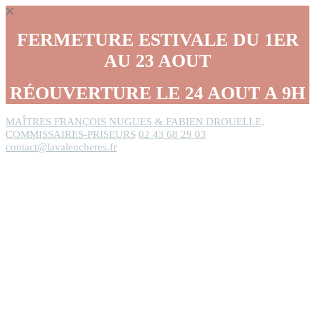
Panneau de gestion des cookies
FERMETURE ESTIVALE DU 1ER
AU 23 AOUT
RÉOUVERTURE LE 24 AOUT A 9H
MAÎTRES FRANÇOIS NUGUES & FABIEN DROUELLE,
COMMISSAIRES-PRISEURS
02 43 68 29 03
contact@lavalencheres.fr