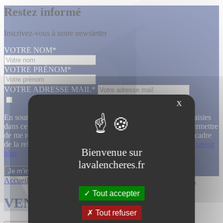
Restez informé
Inscrivez-vous à notre newsletter
VOTRE NOM*
VOTRE PRÉNOM*
VOTRE ADRESSE MAIL*
X
En soumettant ce formulaire, j’accepte que les informations saisies
dans ce formulaire soient utilisées, exploitées, traitées pour permettre
de me recontacter, pour m’envoyer des informations, dans le cadre
de la relation commerciale qui découle de cette demande.
En savoir
Bienvenue sur
plus
lavalencheres.fr
Accueil
/
Ventes passees
/
12 fevrier 14h ...
/
Collections art...
Tout accepter
VENTES TERMINÉES
Tout refuser