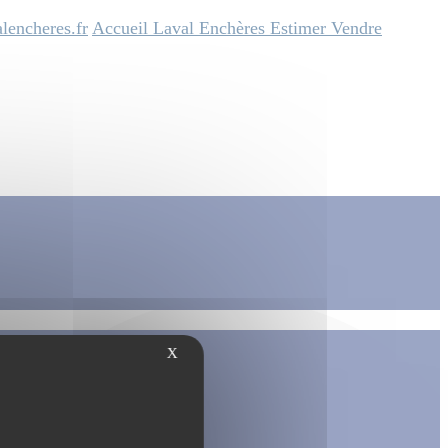
lencheres.fr
Accueil
Laval Enchères
Estimer
Vendre
X