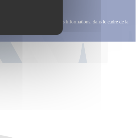
me recontacter, pour m’envoyer des informations, dans le cadre de la