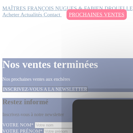
MAÎTRES FRANÇOIS NUGUES & FABIEN DROUELLE
Acheter
Actualités
Contact
PROCHAINES VENTES
Nos ventes terminées
Nos prochaines ventes aux enchères
INSCRIVEZ-VOUS A LA NEWSLETTER
Restez informé
Inscrivez-vous à notre newsletter
VOTRE NOM*
VOTRE PRÉNOM*