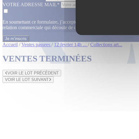
VOTRE ADRESSE MAIL*
En soumettant ce formulaire, j’accepte que les informations saisies dan
relation commerciale qui découle de cette demande.
En savoir plus
Accueil
/
Ventes passees
/
12 fevrier 14h ...
/
Collections art...
VENTES TERMINÉES
VOIR LE LOT PRÉCÉDENT
VOIR LE LOT SUIVANT