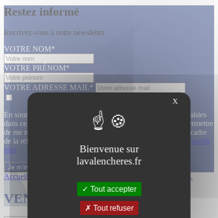
Restez informé
Inscrivez-vous à notre newsletter
VOTRE NOM*
VOTRE PRÉNOM*
VOTRE ADRESSE MAIL*
X
En soumettant ce formulaire, j’accepte que les informations saisies
dans ce formulaire soient utilisées, exploitées, traitées pour permettre
de me recontacter, pour m’envoyer des informations, dans le cadre
de la relation commerciale qui découle de cette demande.
En savoir
Bienvenue sur
plus
lavalencheres.fr
Accueil
/
Ventes passees
/
12 fevrier 14h ...
/
12 fevrier 14h ...
Tout accepter
VENTES TERMINÉES
Tout refuser