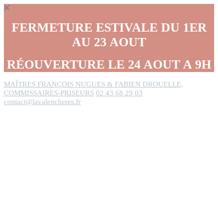
Panneau de gestion des cookies
FERMETURE ESTIVALE DU 1ER
AU 23 AOUT
RÉOUVERTURE LE 24 AOUT A 9H
MAÎTRES FRANÇOIS NUGUES & FABIEN DROUELLE,
COMMISSAIRES-PRISEURS
02 43 68 29 03
contact@lavalencheres.fr