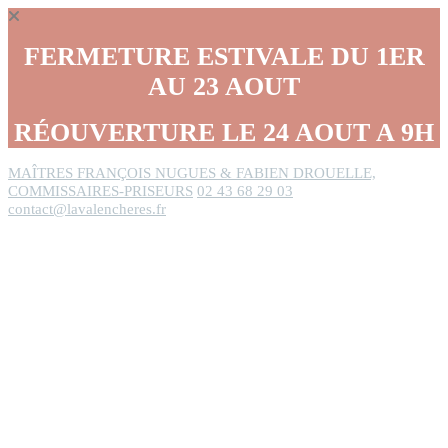
Panneau de gestion des cookies
FERMETURE ESTIVALE DU 1ER
AU 23 AOUT
RÉOUVERTURE LE 24 AOUT A 9H
MAÎTRES FRANÇOIS NUGUES & FABIEN DROUELLE,
COMMISSAIRES-PRISEURS
02 43 68 29 03
contact@lavalencheres.fr