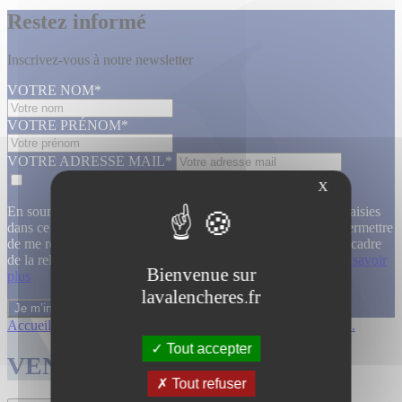
Restez informé
Inscrivez-vous à notre newsletter
VOTRE NOM*
VOTRE PRÉNOM*
VOTRE ADRESSE MAIL*
X
En soumettant ce formulaire, j’accepte que les informations saisies
dans ce formulaire soient utilisées, exploitées, traitées pour permettre
de me recontacter, pour m’envoyer des informations, dans le cadre
de la relation commerciale qui découle de cette demande.
En savoir
Bienvenue sur
plus
lavalencheres.fr
Accueil
/
Ventes passees
/
12 fevrier 14h ...
/
12 fevrier 14h ...
Tout accepter
VENTES TERMINÉES
Tout refuser