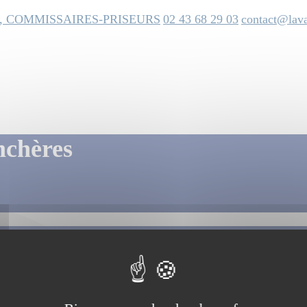
, COMMISSAIRES-PRISEURS
02 43 68 29 03
contact@lava
nchères