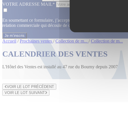
VOTRE ADRESSE MAIL*
En soumettant ce formulaire, j’accepte que les informations saisies dan
relation commerciale qui découle de cette demande.
En savoir plus
Accueil
/
Prochaines ventes
/
Collection de m...
/
Collection de m...
CALENDRIER DES VENTES
L'Hôtel des Ventes est installé au 47 rue du Bourny depuis 2007
VOIR LE LOT PRÉCÉDENT
VOIR LE LOT SUIVANT