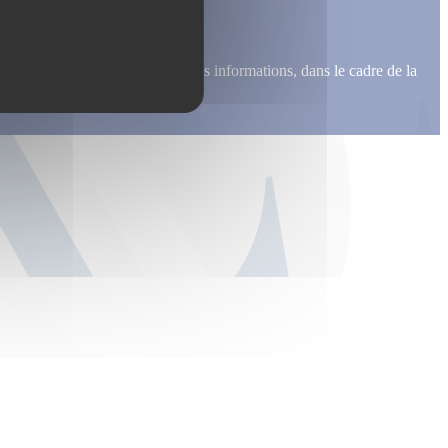
me recontacter, pour m’envoyer des informations, dans le cadre de la