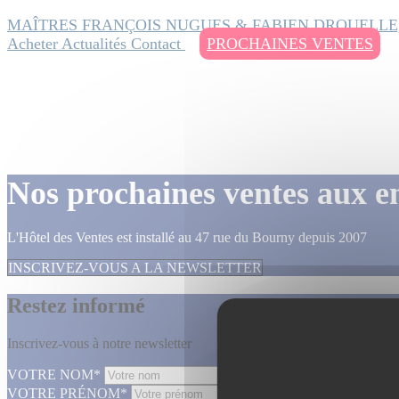
MAÎTRES FRANÇOIS NUGUES & FABIEN DROUELLE
Acheter
Actualités
Contact
PROCHAINES VENTES
Nos prochaines ventes aux e
L'Hôtel des Ventes est installé au 47 rue du Bourny depuis 2007
INSCRIVEZ-VOUS A LA NEWSLETTER
Restez informé
Inscrivez-vous à notre newsletter
VOTRE NOM*
VOTRE PRÉNOM*