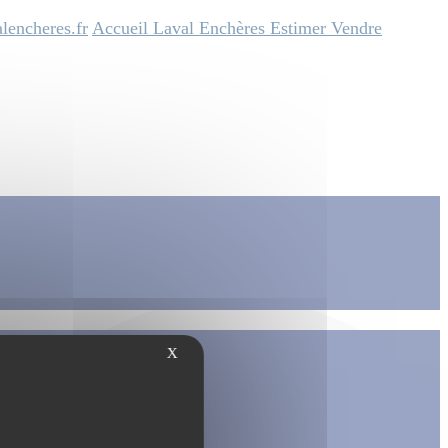
lencheres.fr
Accueil
Laval Enchères
Estimer
Vendre
X