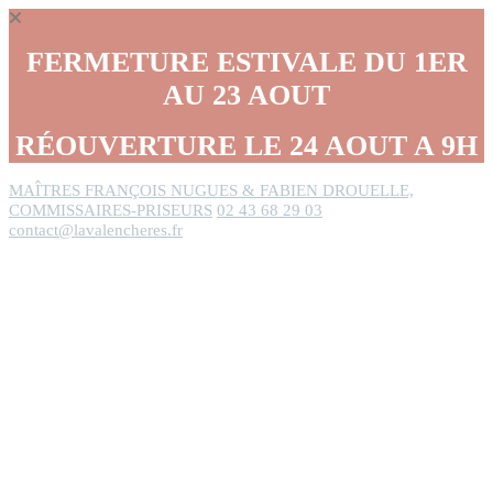
Panneau de gestion des cookies
FERMETURE ESTIVALE DU 1ER
AU 23 AOUT
RÉOUVERTURE LE 24 AOUT A 9H
MAÎTRES FRANÇOIS NUGUES & FABIEN DROUELLE,
COMMISSAIRES-PRISEURS
02 43 68 29 03
contact@lavalencheres.fr