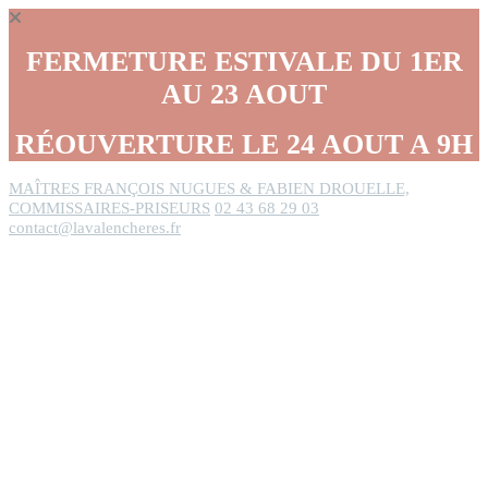
Panneau de gestion des cookies
FERMETURE ESTIVALE DU 1ER
AU 23 AOUT
RÉOUVERTURE LE 24 AOUT A 9H
MAÎTRES FRANÇOIS NUGUES & FABIEN DROUELLE,
COMMISSAIRES-PRISEURS
02 43 68 29 03
contact@lavalencheres.fr