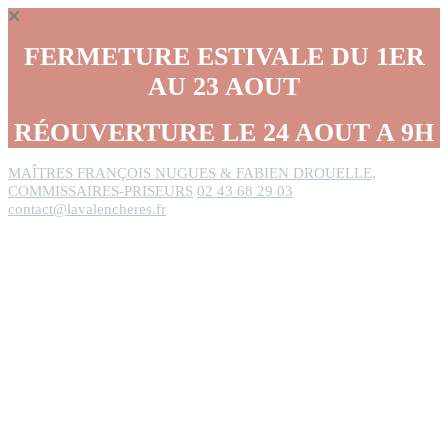
Panneau de gestion des cookies
FERMETURE ESTIVALE DU 1ER
AU 23 AOUT
RÉOUVERTURE LE 24 AOUT A 9H
MAÎTRES FRANÇOIS NUGUES & FABIEN DROUELLE,
COMMISSAIRES-PRISEURS
02 43 68 29 03
contact@lavalencheres.fr