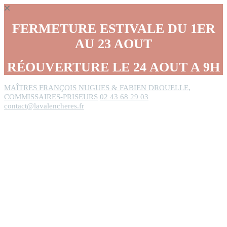
Panneau de gestion des cookies
FERMETURE ESTIVALE DU 1ER
AU 23 AOUT
RÉOUVERTURE LE 24 AOUT A 9H
MAÎTRES FRANÇOIS NUGUES & FABIEN DROUELLE,
COMMISSAIRES-PRISEURS
02 43 68 29 03
contact@lavalencheres.fr