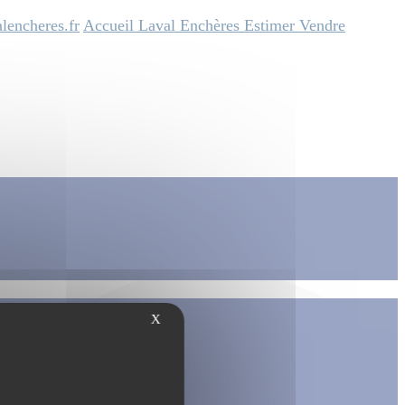
lencheres.fr
Accueil
Laval Enchères
Estimer
Vendre
X