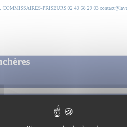
, COMMISSAIRES-PRISEURS
02 43 68 29 03
contact@lava
nchères