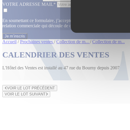
VOTRE ADRESSE MAIL*
En soumettant ce formulaire, j’accepte que les informations saisies dan
relation commerciale qui découle de cette demande.
En savoir plus
Accueil
/
Prochaines ventes
/
Collection de m...
/
Collection de m...
CALENDRIER DES VENTES
L'Hôtel des Ventes est installé au 47 rue du Bourny depuis 2007
VOIR LE LOT PRÉCÉDENT
VOIR LE LOT SUIVANT