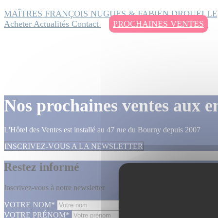
MAÎTRES FRANÇOIS NUGUES & FABIEN DROUELLE
Acheter
Actualités
Contact
PROCHAINES VENTES
Nos prochaines ventes aux e
L'Hôtel des Ventes est installé au 47 rue du Bourny depuis 2007
INSCRIVEZ-VOUS A LA NEWSLETTER
Restez informé
Inscrivez-vous à notre newsletter
VOTRE NOM*
VOTRE PRÉNOM*