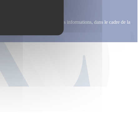
me recontacter, pour m’envoyer des informations, dans le cadre de la