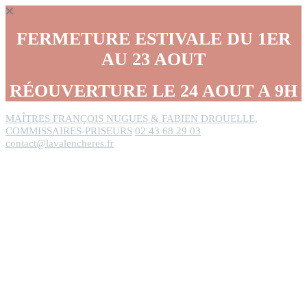
Panneau de gestion des cookies
FERMETURE ESTIVALE DU 1ER
AU 23 AOUT
RÉOUVERTURE LE 24 AOUT A 9H
MAÎTRES FRANÇOIS NUGUES & FABIEN DROUELLE,
COMMISSAIRES-PRISEURS
02 43 68 29 03
contact@lavalencheres.fr