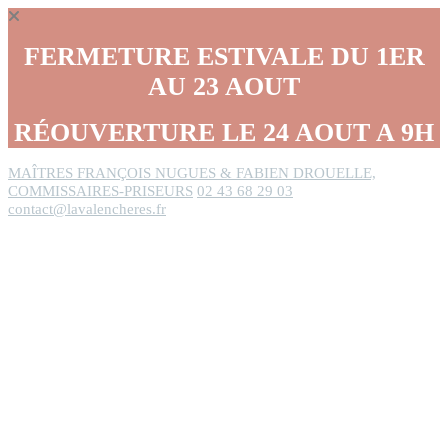
Panneau de gestion des cookies
FERMETURE ESTIVALE DU 1ER
AU 23 AOUT
RÉOUVERTURE LE 24 AOUT A 9H
MAÎTRES FRANÇOIS NUGUES & FABIEN DROUELLE,
COMMISSAIRES-PRISEURS
02 43 68 29 03
contact@lavalencheres.fr