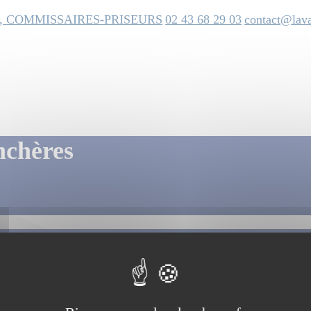
, COMMISSAIRES-PRISEURS
02 43 68 29 03
contact@lava
nchères