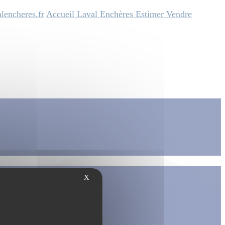
lencheres.fr
Accueil
Laval Enchères
Estimer
Vendre
X