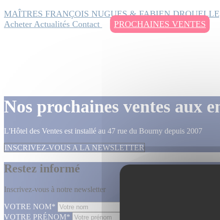
MAÎTRES FRANÇOIS NUGUES & FABIEN DROUELLE
Acheter
Actualités
Contact
PROCHAINES VENTES
Nos prochaines ventes aux e
L'Hôtel des Ventes est installé au 47 rue du Bourny depuis 2007
INSCRIVEZ-VOUS A LA NEWSLETTER
Restez informé
Inscrivez-vous à notre newsletter
VOTRE NOM*
VOTRE PRÉNOM*