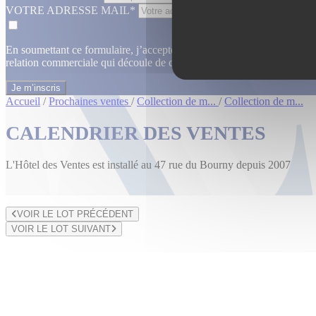
VOTRE ADRESSE MAIL*
En soumettant ce formulaire, j’accepte que les informations saisies dan
relation commerciale qui découle de cette demande.
En savoir plus
Accueil
/
Prochaines ventes
/
Collection de m...
/
Collection de m...
CALENDRIER DES VENTES
L'Hôtel des Ventes est installé au 47 rue du Bourny depuis 2007
VOIR LE LOT PRÉCÉDENT
VOIR LE LOT SUIVANT