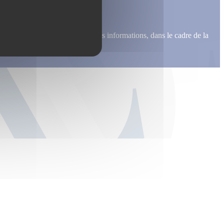
me recontacter, pour m’envoyer des informations, dans le cadre de la