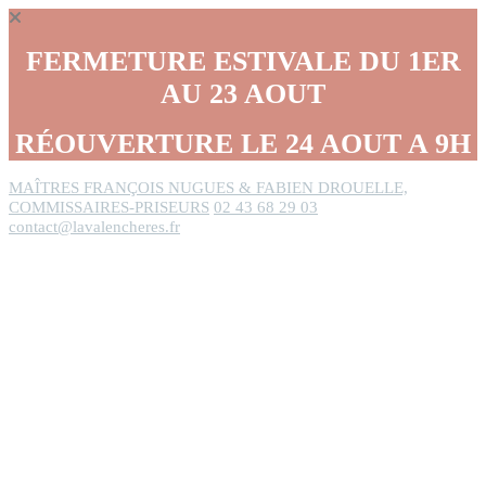
Panneau de gestion des cookies
FERMETURE ESTIVALE DU 1ER
AU 23 AOUT
RÉOUVERTURE LE 24 AOUT A 9H
MAÎTRES FRANÇOIS NUGUES & FABIEN DROUELLE,
COMMISSAIRES-PRISEURS
02 43 68 29 03
contact@lavalencheres.fr