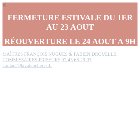
Panneau de gestion des cookies
FERMETURE ESTIVALE DU 1ER
AU 23 AOUT
RÉOUVERTURE LE 24 AOUT A 9H
MAÎTRES FRANÇOIS NUGUES & FABIEN DROUELLE,
COMMISSAIRES-PRISEURS
02 43 68 29 03
contact@lavalencheres.fr