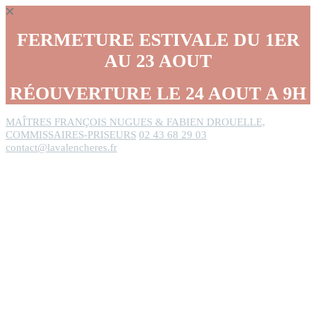
Panneau de gestion des cookies
FERMETURE ESTIVALE DU 1ER
AU 23 AOUT
RÉOUVERTURE LE 24 AOUT A 9H
MAÎTRES FRANÇOIS NUGUES & FABIEN DROUELLE,
COMMISSAIRES-PRISEURS
02 43 68 29 03
contact@lavalencheres.fr