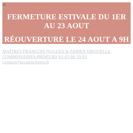
Panneau de gestion des cookies
FERMETURE ESTIVALE DU 1ER
AU 23 AOUT
RÉOUVERTURE LE 24 AOUT A 9H
MAÎTRES FRANÇOIS NUGUES & FABIEN DROUELLE,
COMMISSAIRES-PRISEURS
02 43 68 29 03
contact@lavalencheres.fr