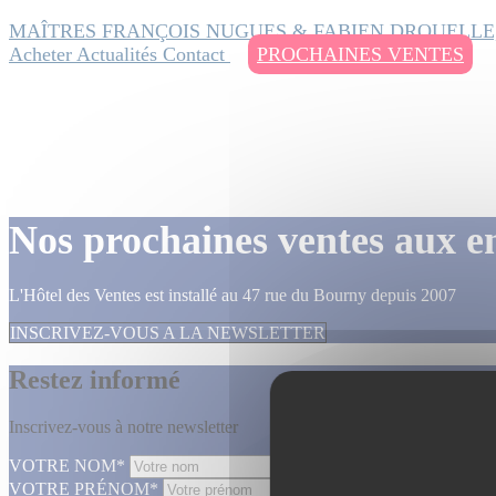
MAÎTRES FRANÇOIS NUGUES & FABIEN DROUELLE
Acheter
Actualités
Contact
PROCHAINES VENTES
Nos prochaines ventes aux e
L'Hôtel des Ventes est installé au 47 rue du Bourny depuis 2007
INSCRIVEZ-VOUS A LA NEWSLETTER
Restez informé
Inscrivez-vous à notre newsletter
VOTRE NOM*
VOTRE PRÉNOM*