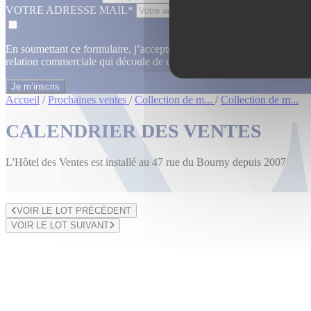
VOTRE ADRESSE MAIL*
En soumettant ce formulaire, j’accepte que les informations saisies dan
relation commerciale qui découle de cette demande.
En savoir plus
Accueil
/
Prochaines ventes
/
Collection de m...
/
Collection de m...
CALENDRIER DES VENTES
L'Hôtel des Ventes est installé au 47 rue du Bourny depuis 2007
VOIR LE LOT PRÉCÉDENT
VOIR LE LOT SUIVANT