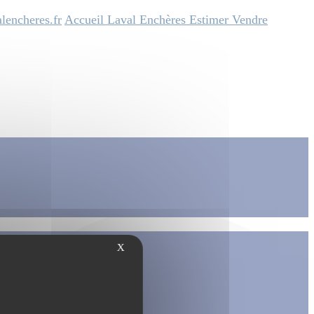
lencheres.fr
Accueil
Laval Enchères
Estimer
Vendre
X