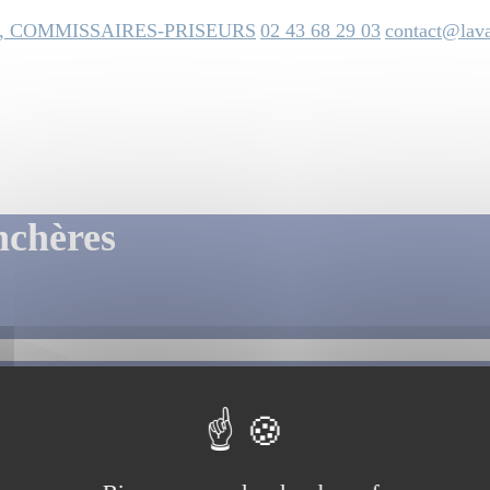
, COMMISSAIRES-PRISEURS
02 43 68 29 03
contact@lava
nchères