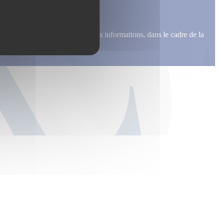
me recontacter, pour m’envoyer des informations, dans le cadre de la