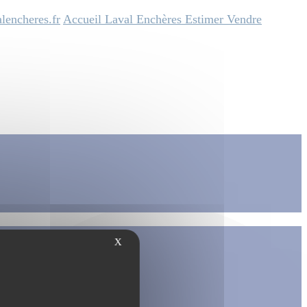
lencheres.fr
Accueil
Laval Enchères
Estimer
Vendre
X