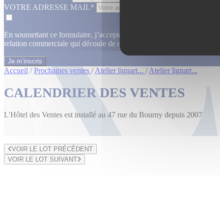
VOTRE ADRESSE MAIL*
En soumettant ce formulaire, j’accepte que les informations saisies dan
relation commerciale qui découle de cette demande.
En savoir plus
Accueil
/
Prochaines ventes
/
Atelier lignart...
/
Atelier lignart...
CALENDRIER DES VENTES
L'Hôtel des Ventes est installé au 47 rue du Bourny depuis 2007
VOIR LE LOT PRÉCÉDENT
VOIR LE LOT SUIVANT