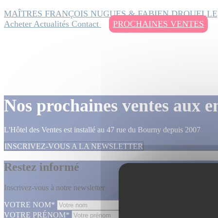
MAÎTRES FRANÇOIS NUGUES & FABIEN DROUELLE
Acheter
Actualités
Contact
PROCHAINES VENTES
Nos prochaines ventes aux e
L'Hôtel des Ventes est installé au 47 rue du Bourny depuis 2007
INSCRIVEZ-VOUS A LA NEWSLETTER
Restez informé
Inscrivez-vous à notre newsletter
VOTRE NOM*
VOTRE PRÉNOM*