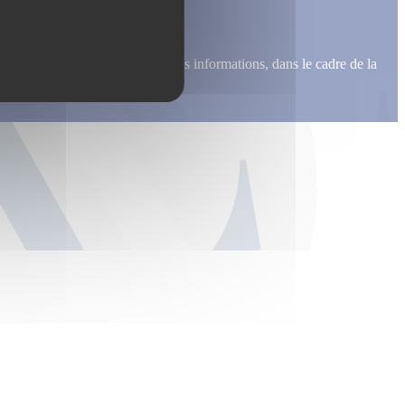
me recontacter, pour m’envoyer des informations, dans le cadre de la