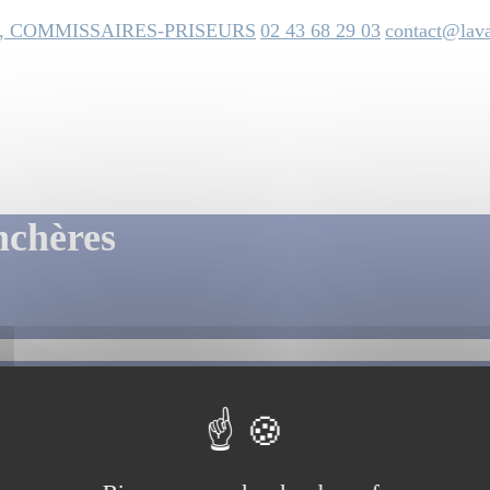
, COMMISSAIRES-PRISEURS
02 43 68 29 03
contact@lava
nchères