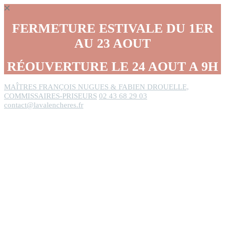
Panneau de gestion des cookies
FERMETURE ESTIVALE DU 1ER
AU 23 AOUT
RÉOUVERTURE LE 24 AOUT A 9H
MAÎTRES FRANÇOIS NUGUES & FABIEN DROUELLE,
COMMISSAIRES-PRISEURS
02 43 68 29 03
contact@lavalencheres.fr