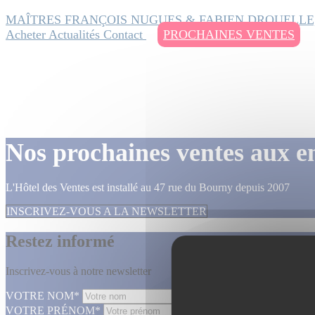
MAÎTRES FRANÇOIS NUGUES & FABIEN DROUELLE
Acheter
Actualités
Contact
PROCHAINES VENTES
Nos prochaines ventes aux e
L'Hôtel des Ventes est installé au 47 rue du Bourny depuis 2007
INSCRIVEZ-VOUS A LA NEWSLETTER
Restez informé
Inscrivez-vous à notre newsletter
VOTRE NOM*
VOTRE PRÉNOM*