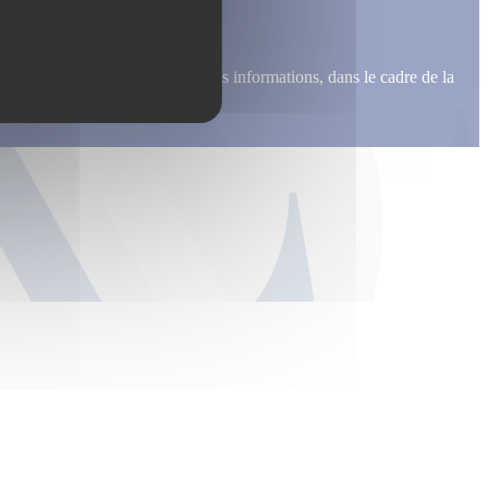
me recontacter, pour m’envoyer des informations, dans le cadre de la