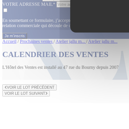
VOTRE ADRESSE MAIL*
En soumettant ce formulaire, j’accepte que les informations saisies dan
relation commerciale qui découle de cette demande.
En savoir plus
Accueil
/
Prochaines ventes
/
Atelier jallu m...
/
Atelier jallu m...
CALENDRIER DES VENTES
L'Hôtel des Ventes est installé au 47 rue du Bourny depuis 2007
VOIR LE LOT PRÉCÉDENT
VOIR LE LOT SUIVANT