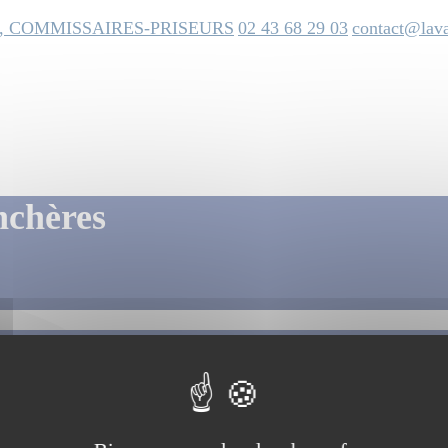
, COMMISSAIRES-PRISEURS
02 43 68 29 03
contact@lava
nchères