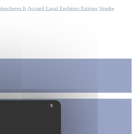
lencheres.fr
Accueil
Laval Enchères
Estimer
Vendre
X