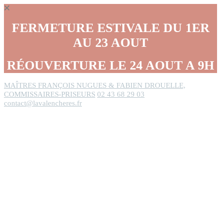
Panneau de gestion des cookies
FERMETURE ESTIVALE DU 1ER
AU 23 AOUT
RÉOUVERTURE LE 24 AOUT A 9H
MAÎTRES FRANÇOIS NUGUES & FABIEN DROUELLE,
COMMISSAIRES-PRISEURS
02 43 68 29 03
contact@lavalencheres.fr