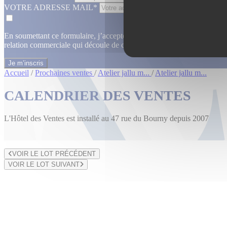
VOTRE ADRESSE MAIL*
En soumettant ce formulaire, j’accepte que les informations saisies dan
relation commerciale qui découle de cette demande.
En savoir plus
Accueil
/
Prochaines ventes
/
Atelier jallu m...
/
Atelier jallu m...
CALENDRIER DES VENTES
L'Hôtel des Ventes est installé au 47 rue du Bourny depuis 2007
VOIR LE LOT PRÉCÉDENT
VOIR LE LOT SUIVANT