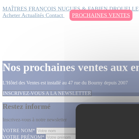
MAÎTRES FRANÇOIS NUGUES & FABIEN DROUELLE
Acheter
Actualités
Contact
PROCHAINES VENTES
Nos prochaines ventes aux e
L'Hôtel des Ventes est installé au 47 rue du Bourny depuis 2007
INSCRIVEZ-VOUS A LA NEWSLETTER
Restez informé
Inscrivez-vous à notre newsletter
VOTRE NOM*
VOTRE PRÉNOM*