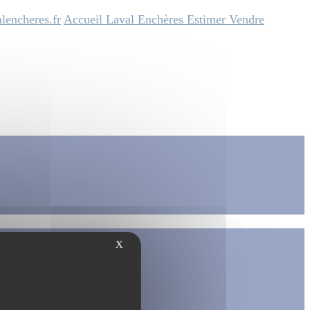
lencheres.fr
Accueil
Laval Enchères
Estimer
Vendre
X