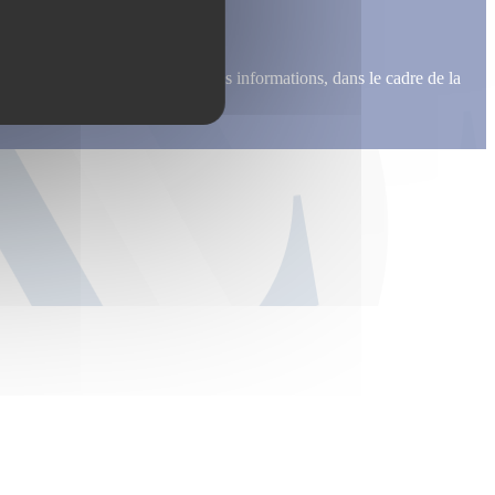
me recontacter, pour m’envoyer des informations, dans le cadre de la