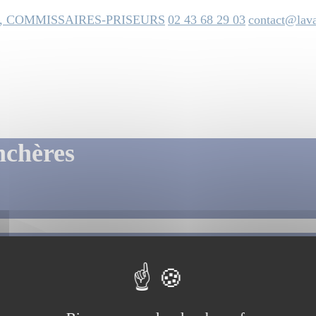
, COMMISSAIRES-PRISEURS
02 43 68 29 03
contact@lava
nchères