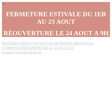
Panneau de gestion des cookies
FERMETURE ESTIVALE DU 1ER
AU 23 AOUT
RÉOUVERTURE LE 24 AOUT A 9H
MAÎTRES FRANÇOIS NUGUES & FABIEN DROUELLE,
COMMISSAIRES-PRISEURS
02 43 68 29 03
contact@lavalencheres.fr