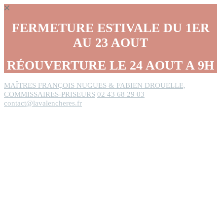
Panneau de gestion des cookies
FERMETURE ESTIVALE DU 1ER
AU 23 AOUT
RÉOUVERTURE LE 24 AOUT A 9H
MAÎTRES FRANÇOIS NUGUES & FABIEN DROUELLE,
COMMISSAIRES-PRISEURS
02 43 68 29 03
contact@lavalencheres.fr